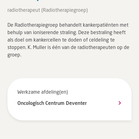
Tarieven en vergoeding
radiotherapeut (Radiotherapiegroep)
Uw ervaring telt
De Radiotherapiegroep behandelt kankerpatiënten met
Uw gegevens
behulp van ioniserende straling. Deze bestraling heeft
Wachttijden
als doel om kankercellen te doden of celdeling te
stoppen. K. Muller is één van de radiotherapeuten op de
groep.
Bezoek
Werken bij DZ
Leren
Werkzame afdeling(en)
Oncologisch Centrum Deventer
Over ons
Verwijzers
MijnDZ