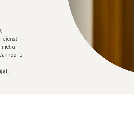
t
n dienst
n met u
 Wanneer u
jgt.