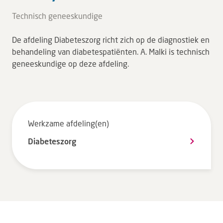
Tarieven en vergoeding
Technisch geneeskundige
Uw ervaring telt
De afdeling Diabeteszorg richt zich op de diagnostiek en
Uw gegevens
behandeling van diabetespatiënten. A. Malki is technisch
Wachttijden
geneeskundige op deze afdeling.
Bezoek
Werken bij DZ
Werkzame afdeling(en)
Diabeteszorg
Leren
Over ons
Verwijzers
MijnDZ