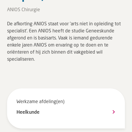
Tarieven en vergoeding
ANIOS Chirurgie
Uw ervaring telt
De afkorting ANIOS staat voor 'arts niet in opleiding tot
Uw gegevens
specialist'. Een ANIOS heeft de studie Geneeskunde
Wachttijden
afgerond en is basisarts. Vaak is iemand gedurende
enkele jaren ANIOS om ervaring op te doen en te
oriënteren of hij zich binnen dit vakgebied wil
Bezoek
specialiseren.
Werken bij DZ
Leren
Over ons
Werkzame afdeling(en)
Heelkunde
Verwijzers
MijnDZ