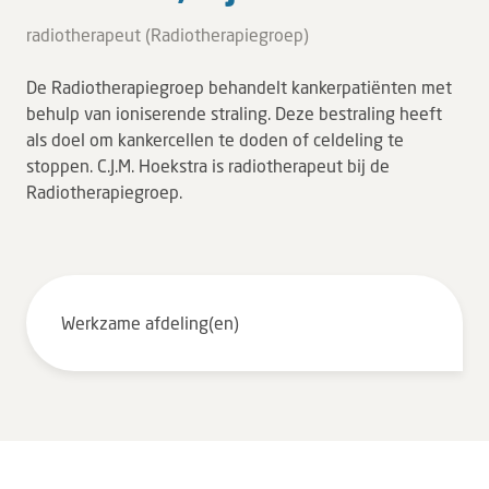
Tarieven en vergoeding
radiotherapeut (Radiotherapiegroep)
Uw ervaring telt
De Radiotherapiegroep behandelt kankerpatiënten met
Uw gegevens
behulp van ioniserende straling. Deze bestraling heeft
Wachttijden
als doel om kankercellen te doden of celdeling te
stoppen. C.J.M. Hoekstra is radiotherapeut bij de
Radiotherapiegroep.
Bezoek
Werken bij DZ
Leren
Werkzame afdeling(en)
Over ons
Verwijzers
MijnDZ