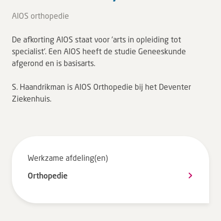
Tarieven en vergoeding
AIOS orthopedie
Uw ervaring telt
De afkorting AIOS staat voor 'arts in opleiding tot
Uw gegevens
specialist'. Een AIOS heeft de studie Geneeskunde
Wachttijden
afgerond en is basisarts.
S. Haandrikman is AIOS Orthopedie bij het Deventer
Bezoek
Ziekenhuis.
Werken bij DZ
Leren
Werkzame afdeling(en)
Over ons
Orthopedie
Verwijzers
MijnDZ