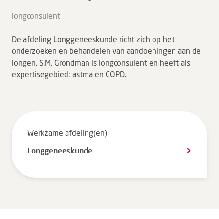
Tarieven en vergoeding
longconsulent
Uw ervaring telt
De afdeling Longgeneeskunde richt zich op het
Uw gegevens
onderzoeken en behandelen van aandoeningen aan de
Wachttijden
longen. S.M. Grondman is longconsulent en heeft als
expertisegebied: astma en COPD.
Bezoek
Werken bij DZ
Werkzame afdeling(en)
Leren
Longgeneeskunde
Over ons
Verwijzers
MijnDZ