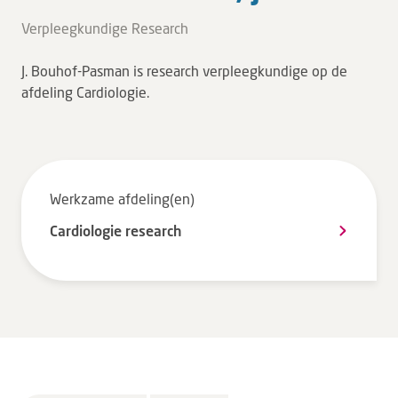
Tarieven en vergoeding
Verpleegkundige Research
Uw ervaring telt
J. Bouhof-Pasman is research verpleegkundige op de
Uw gegevens
afdeling Cardiologie.
Wachttijden
Bezoek
Werkzame afdeling(en)
Werken bij DZ
Cardiologie research
Leren
Over ons
Verwijzers
MijnDZ