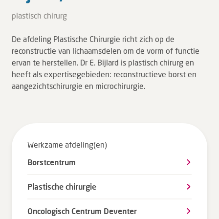
Tarieven en vergoeding
plastisch chirurg
Uw ervaring telt
De afdeling Plastische Chirurgie richt zich op de
Uw gegevens
reconstructie van lichaamsdelen om de vorm of functie
Wachttijden
ervan te herstellen. Dr E. Bijlard is plastisch chirurg en
heeft als expertisegebieden: reconstructieve borst en
aangezichtschirurgie en microchirurgie.
Bezoek
Werken bij DZ
Leren
Werkzame afdeling(en)
Borstcentrum
Over ons
Plastische chirurgie
Verwijzers
Oncologisch Centrum Deventer
MijnDZ