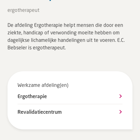
Tarieven en vergoeding
ergotherapeut
Uw ervaring telt
De afdeling Ergotherapie helpt mensen die door een
Uw gegevens
ziekte, handicap of verwonding moeite hebben om
Wachttijden
dagelijkse lichamelijke handelingen uit te voeren. E.C.
Bebseler is ergotherapeut.
Bezoek
Werken bij DZ
Werkzame afdeling(en)
Leren
Ergotherapie
Over ons
Revalidatiecentrum
Verwijzers
MijnDZ