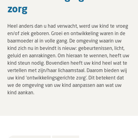
zorg
Tarieven en vergoeding
Uw ervaring telt
Heel anders dan u had verwacht, werd uw kind te vroeg
Uw gegevens
en/of ziek geboren. Groei en ontwikkeling waren in de
Wachttijden
baarmoeder al in volle gang. De omgeving waarin uw
kind zich nu in bevindt is nieuw: gebeurtenissen, licht,
geluid en aanrakingen. Om hieraan te wennen, heeft uw
Bezoek
kind steun nodig. Bovendien heeft uw kind heel wat te
vertellen met zijn/haar lichaamstaal. Daarom bieden wij
Werken bij DZ
uw kind ‘ontwikkelingsgerichte zorg’. Dit betekent dat
we de omgeving van uw kind aanpassen aan wat uw
Leren
kind aankan.
Over ons
Verwijzers
MijnDZ