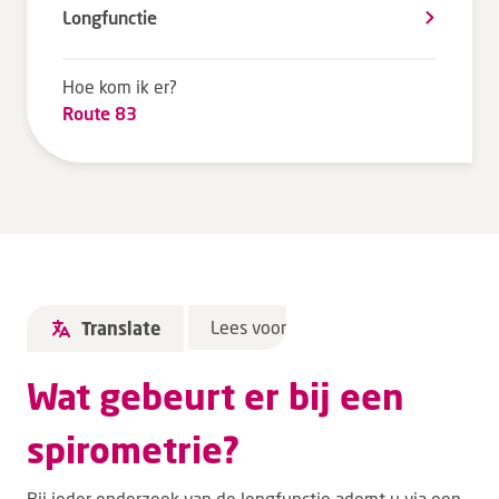
Longfunctie
Tarieven en vergoeding
Uw ervaring telt
Hoe kom ik er?
Uw gegevens
Route 83
Wachttijden
Bezoek
Werken bij DZ
Leren
Lees voor
Translate
Over ons
Wat gebeurt er bij een
Verwijzers
spirometrie?
MijnDZ
Bij ieder onderzoek van de longfunctie ademt u via een