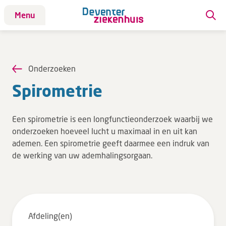
Menu
Patiënt
Patiënt
Onderzoeken
Aandoeningen
Spi­ro­me­trie
Afdelingen
Afspraak maken
Een spirometrie is een longfunctieonderzoek waarbij we
Behandelingen
onderzoeken hoeveel lucht u maximaal in en uit kan
ademen. Een spirometrie geeft daarmee een indruk van
Bloedafname
de werking van uw ademhalingsorgaan.
Kinderwebsite
Onderzoeken
Opname & ontslag
Polikliniekbezoek
Afdeling(en)
Specialisten