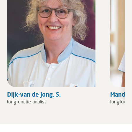
Dijk-van de Jong, S.
Manders
longfunctie-analist
longfuncti