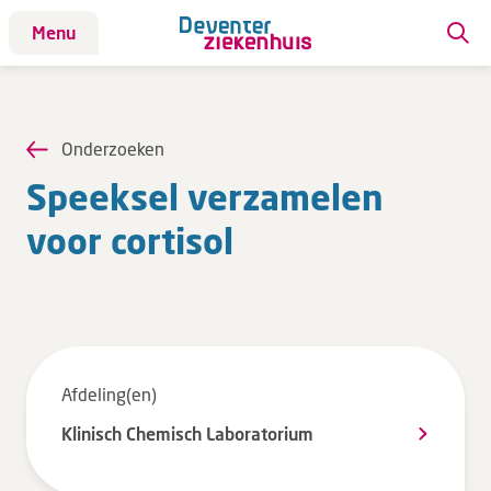
Menu
Patiënt
Patiënt
Onderzoeken
Aandoeningen
Speek­sel ver­za­me­len
Afdelingen
voor cor­t­i­sol
Afspraak maken
Behandelingen
Bloedafname
Kinderwebsite
Onderzoeken
Afdeling(en)
Opname & ontslag
Klinisch Chemisch Laboratorium
Polikliniekbezoek
Specialisten