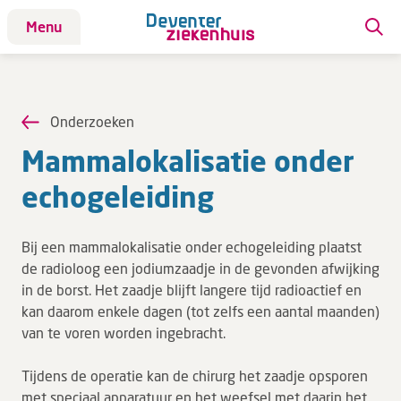
Menu
Patiënt
Patiënt
Onderzoeken
Aandoeningen
Mam­ma­lo­ka­li­sa­tie onder
Afdelingen
echo­ge­l­ei­ding
Afspraak maken
Behandelingen
Bij een mammalokalisatie onder echogeleiding plaatst
Bloedafname
de radioloog een jodiumzaadje in de gevonden afwijking
Kinderwebsite
in de borst. Het zaadje blijft langere tijd radioactief en
kan daarom enkele dagen (tot zelfs een aantal maanden)
Onderzoeken
van te voren worden ingebracht.
Opname & ontslag
Polikliniekbezoek
Tijdens de operatie kan de chirurg het zaadje opsporen
met speciaal apparatuur en het weefsel met daarin het
Specialisten