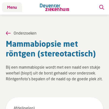
Menu
Patiënt
Patiënt
Onderzoeken
Aandoeningen
Mam­ma­biop­sie met
Afdelingen
röntgen (ste­reot­ac­tisch)
Afspraak maken
Behandelingen
Bij een mammabiopsie wordt met een naald een stukje
Bloedafname
weefsel (biopt) uit de borst gehaald voor onderzoek.
Kinderwebsite
Röntgenfoto's bepalen of de naald op de goede plek zit.
Onderzoeken
Opname & ontslag
Polikliniekbezoek
Afdeling(en)
Specialisten