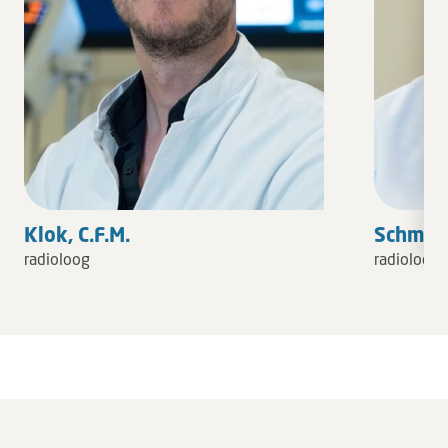
Klok, C.F.M.
Schmitz,
radioloog
radioloog