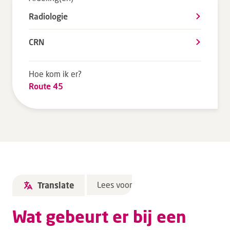
Tarieven en vergoeding
Radiologie
Uw ervaring telt
CRN
Uw gegevens
Wachttijden
Hoe kom ik er?
Route 45
Bezoek
Werken bij DZ
Leren
Over ons
Lees voor
Translate
Verwijzers
Wat gebeurt er bij een
MijnDZ