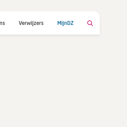
ns
Verwijzers
MijnDZ