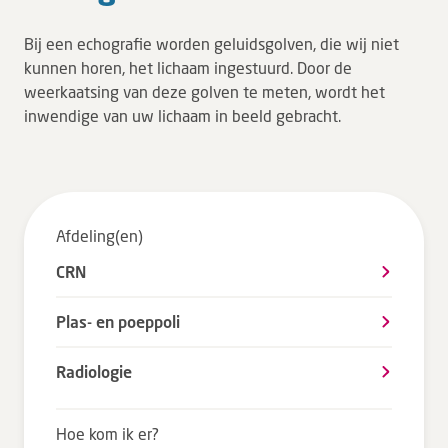
Tarieven en vergoeding
Bij een echografie worden geluidsgolven, die wij niet
Uw ervaring telt
kunnen horen, het lichaam ingestuurd. Door de
weerkaatsing van deze golven te meten, wordt het
Uw gegevens
inwendige van uw lichaam in beeld gebracht.
Wachttijden
Bezoek
Werken bij DZ
Afdeling(en)
CRN
Leren
Plas- en poeppoli
Over ons
Radiologie
Verwijzers
Hoe kom ik er?
MijnDZ