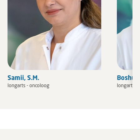
Samii, S.M.
Boshuiz
longarts - oncoloog
longarts -