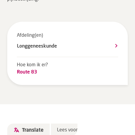
Tarieven en vergoeding
Uw ervaring telt
Uw gegevens
Afdeling(en)
Wachttijden
Longgeneeskunde
Bezoek
Hoe kom ik er?
Werken bij DZ
Route 83
Leren
Over ons
Verwijzers
Lees voor
Translate
MijnDZ