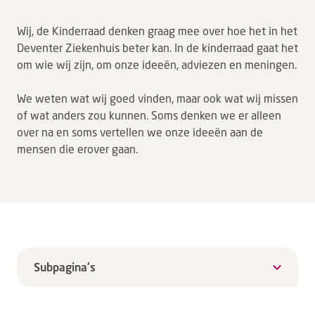
Tarieven en vergoeding
Wij, de Kinderraad denken graag mee over hoe het in het
Uw ervaring telt
Deventer Ziekenhuis beter kan. In de kinderraad gaat het
om wie wij zijn, om onze ideeën, adviezen en meningen.
Uw gegevens
Wachttijden
We weten wat wij goed vinden, maar ook wat wij missen
of wat anders zou kunnen. Soms denken we er alleen
Bezoek
over na en soms vertellen we onze ideeën aan de
mensen die erover gaan.
Werken bij DZ
Leren
Over ons
Subpagina's
Verwijzers
MijnDZ