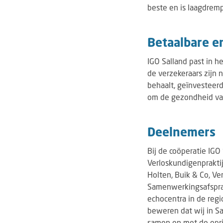
beste en is laagdrem
Betaalbare e
IGO Salland past in h
de verzekeraars zijn
behaalt, geïnvesteer
om de gezondheid va
Deelnemers
Bij de coöperatie IGO
Verloskundigenpraktij
Holten, Buik & Co, Ve
Samenwerkingsafspra
echocentra in de regio
beweren dat wij in Sa
samen en met de opri