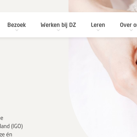
Bezoek
Werken bij DZ
Leren
Over o
de
land (IGO)
ge én