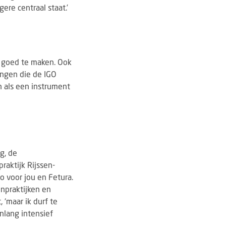
re centraal staat.’
f goed te maken. Ook
ingen die de IGO
n als een instrument
g, de
raktijk Rijssen-
o voor jou en Fetura.
npraktijken en
 ‘maar ik durf te
enlang intensief