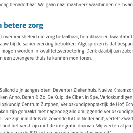
pelig benaderbaar. We gaan naar maatwerk waarbinnen de zwange
n betere zorg
et overheidsbeleid om zorg betaalbaar, bereikbaar en kwalitatie
 nauw bij de samenwerking betrokken. Afgesproken is dat bespar
d mogen worden in kwaliteitsverbetering. Denk daarbij aan zake
n een zwangere thuis te kunnen monitoren.
 Salland zijn aangesloten: Deventer Ziekenhuis, Naviva Kraamzor
ken Anno, Baren & Zo, De Kuip, de Eiber, In Spe, Verloskundigenp
rloskundig Centrum Zutphen, Verloskundigenpraktijk de Hof, Ech
ken zijn gemaakt met nagenoeg alle omliggende verloskundige
. ‘We zijn inmiddels de zevende IGO in Nederland’, vertelt Zwart,
lland het verst zijn met de integratie daarvan. Wij werken al jar
chting van de IGO zetten we een mooie stap vooruit.’