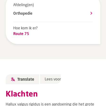
Afdeling(en)
Tarieven en vergoeding
Orthopedie
Uw ervaring telt
Uw gegevens
Hoe kom ik er?
Wachttijden
Route 75
Bezoek
Werken bij DZ
Leren
Lees voor
Translate
Over ons
Klachten
Verwijzers
Hallux valgus rigidus is een aandoening die het grote
MijnDZ