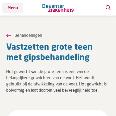
Menu
Patiënt
Patiënt
Behandelingen
Aandoeningen
Vast­zet­ten grote teen
Afdelingen
met gips­be­han­de­ling
Afspraak maken
Behandelingen
Het gewricht van de grote teen is één van de
Bloedafname
belangrijkere gewrichten van de voet. Het wordt
Kinderwebsite
gebruikt bij de afwikkeling van de voet. Het gewricht is
bolvormig en laat daarom veel beweeglijkheid toe.
Onderzoeken
Opname & ontslag
Polikliniekbezoek
Specialisten