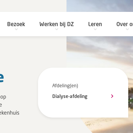
Bezoek
Werken bij DZ
Leren
Over o
e
Afdeling(en)
 op
Dialyse-afdeling
e
iekenhuis