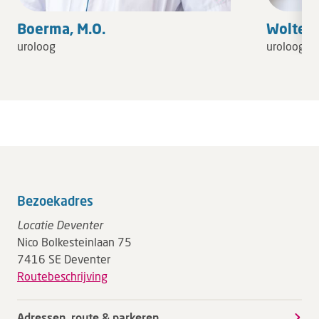
Boerma, M.O.
Wolters,
uroloog
uroloog
Bezoekadres
Locatie Deventer
Nico Bolkesteinlaan 75
7416 SE Deventer
Routebeschrijving
Adressen, route & parkeren