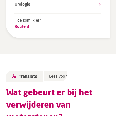
Urologie
Tarieven en vergoeding
Uw ervaring telt
Hoe kom ik er?
Uw gegevens
Route 3
Wachttijden
Bezoek
Werken bij DZ
Leren
Lees voor
Translate
Over ons
Wat gebeurt er bij het
Verwijzers
verwijderen van
MijnDZ