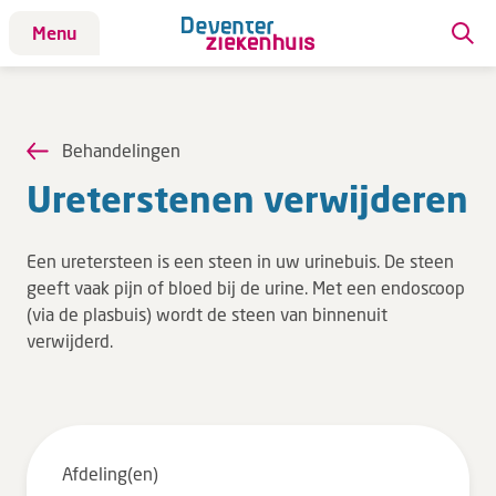
Menu
Patiënt
Patiënt
Behandelingen
Aandoeningen
Ure­ter­ste­nen ver­wij­de­ren
Afdelingen
Afspraak maken
Een uretersteen is een steen in uw urinebuis. De steen
Behandelingen
geeft vaak pijn of bloed bij de urine. Met een endoscoop
(via de plasbuis) wordt de steen van binnenuit
Bloedafname
verwijderd.
Kinderwebsite
Onderzoeken
Opname & ontslag
Polikliniekbezoek
Afdeling(en)
Specialisten