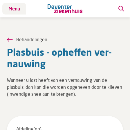
Menu
Patiënt
Patiënt
Behandelingen
Aandoeningen
Plas­buis - op­hef­fen ver­
Afdelingen
nau­wing
Afspraak maken
Behandelingen
Wanneer u last heeft van een vernauwing van de
Bloedafname
plasbuis, dan kan die worden opgeheven door te klieven
Kinderwebsite
(inwendige snee aan te brengen).
Onderzoeken
Opname & ontslag
Polikliniekbezoek
Afdeling(en)
Specialisten