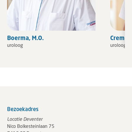
Boerma, M.O.
Cremers
uroloog
uroloog
Bezoekadres
Locatie Deventer
Nico Bolkesteinlaan 75