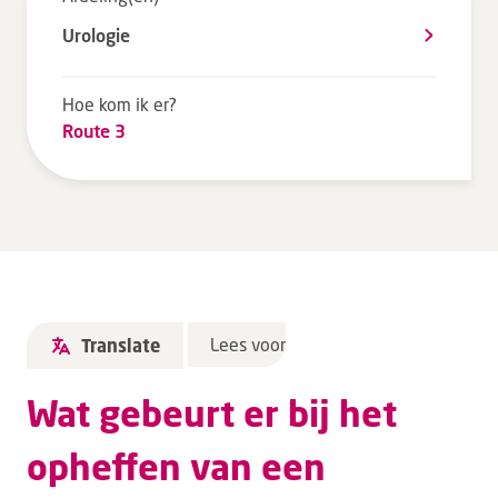
Tarieven en vergoeding
Urologie
Uw ervaring telt
Uw gegevens
Hoe kom ik er?
Route 3
Wachttijden
Bezoek
Werken bij DZ
Leren
Lees voor
Translate
Over ons
Wat gebeurt er bij het
Verwijzers
opheffen van een
MijnDZ