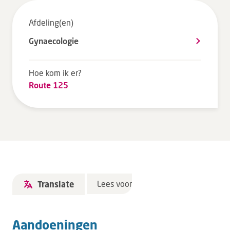
Tarieven en vergoeding
Afdeling(en)
Uw ervaring telt
Gynaecologie
Uw gegevens
Wachttijden
Hoe kom ik er?
Route 125
Bezoek
Werken bij DZ
Leren
Over ons
Lees voor
Translate
Verwijzers
Aandoeningen
MijnDZ