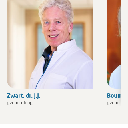
Zwart, dr. J.J.
Bouman,
gynaecoloog
gynaecolo