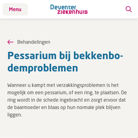
Menu
Patiënt
Patiënt
Behandelingen
Aandoeningen
Pes­sa­ri­um bij bek­ken­bo­
Afdelingen
dem­pro­ble­men
Afspraak maken
Behandelingen
Wanneer u kampt met verzakkingsproblemen is het
Bloedafname
mogelijk om een pessarium, of een ring, te plaatsen. De
Kinderwebsite
ring wordt in de schede ingebracht en zorgt ervoor dat
de baarmoeder en blaas op hun normale plek blijven
Onderzoeken
liggen.
Opname & ontslag
Polikliniekbezoek
Specialisten