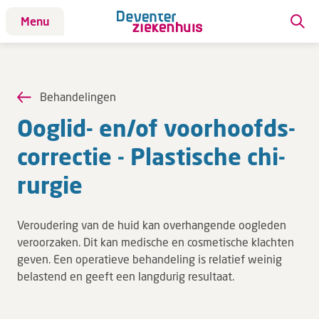
Menu
Patiënt
Patiënt
Behandelingen
Aandoeningen
Ooglid- en/​of voor­hoofds­
Afdelingen
cor­rec­tie - Plas­ti­sche chi­
Afspraak maken
rur­gie
Behandelingen
Bloedafname
Veroudering van de huid kan overhangende oogleden
Kinderwebsite
veroorzaken. Dit kan medische en cosmetische klachten
Onderzoeken
geven. Een operatieve behandeling is relatief weinig
Opname & ontslag
belastend en geeft een langdurig resultaat.
Polikliniekbezoek
Specialisten