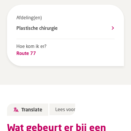
Tarieven en vergoeding
Afdeling(en)
Uw ervaring telt
Uw gegevens
Plastische chirurgie
Wachttijden
Hoe kom ik er?
Route 77
Bezoek
Werken bij DZ
Leren
Over ons
Lees voor
Translate
Verwijzers
Wat gebeurt er bij een
MijnDZ