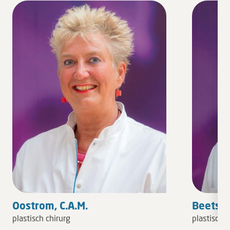
Oostrom, C.A.M.
Beets, 
plastisch chirurg
plastisch c