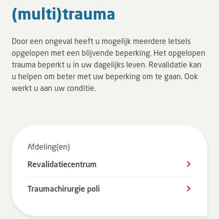
(multi)trauma
Tarieven en vergoeding
Uw ervaring telt
Door een ongeval heeft u mogelijk meerdere letsels
Uw gegevens
opgelopen met een blijvende beperking. Het opgelopen
Wachttijden
trauma beperkt u in uw dagelijks leven. Revalidatie kan
u helpen om beter met uw beperking om te gaan. Ook
werkt u aan uw conditie.
Bezoek
Werken bij DZ
Leren
Afdeling(en)
Revalidatiecentrum
Over ons
Traumachirurgie poli
Verwijzers
MijnDZ