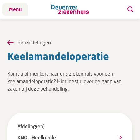
Menu
Patiënt
Patiënt
Behandelingen
Aandoeningen
Keel­a­man­de­lope­ra­tie
Afdelingen
Afspraak maken
Komt u binnenkort naar ons ziekenhuis voor een
Behandelingen
keelamandeloperatie? Hier leest u over de gang van
zaken bij deze behandeling.
Bloedafname
Kinderwebsite
Onderzoeken
Opname & ontslag
Afdeling(en)
Polikliniekbezoek
KNO - Heelkunde
Specialisten