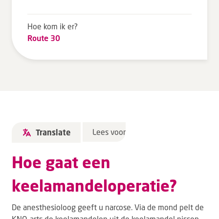
Tarieven en vergoeding
Hoe kom ik er?
Uw ervaring telt
Route 30
Uw gegevens
Wachttijden
Bezoek
Werken bij DZ
Lees voor
Translate
Leren
Hoe gaat een
Over ons
keelamandeloperatie?
Verwijzers
De anesthesioloog geeft u narcose. Via de mond pelt de
MijnDZ
KNO-arts de keelamandelen uit de keelamandel nissen.