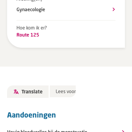
Tarieven en vergoeding
Gynaecologie
Uw ervaring telt
Uw gegevens
Hoe kom ik er?
Route 125
Wachttijden
Bezoek
Werken bij DZ
Leren
Lees voor
Translate
Over ons
Aandoeningen
Verwijzers
MijnDZ
Hevig bloedverlies bij de menstruatie