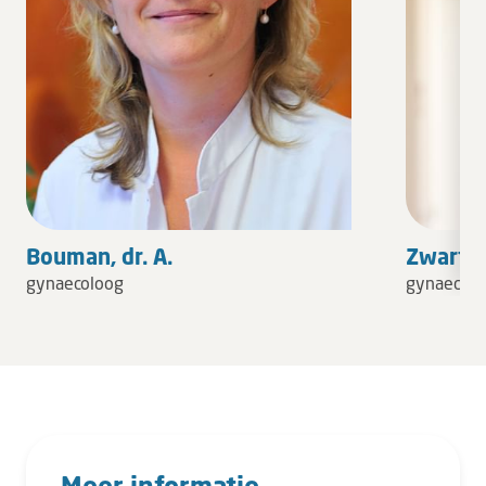
Bouman, dr. A.
Zwart, dr
gynaecoloog
gynaecolo
Meer informatie