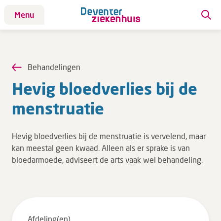
Menu
Patiënt
Patiënt
Behandelingen
Aandoeningen
Hevig bloed­ver­lies bij de
Afdelingen
men­stru­a­tie
Afspraak maken
Behandelingen
Hevig bloedverlies bij de menstruatie is vervelend, maar
Bloedafname
kan meestal geen kwaad. Alleen als er sprake is van
Kinderwebsite
bloedarmoede, adviseert de arts vaak wel behandeling.
Onderzoeken
Opname & ontslag
Polikliniekbezoek
Afdeling(en)
Specialisten