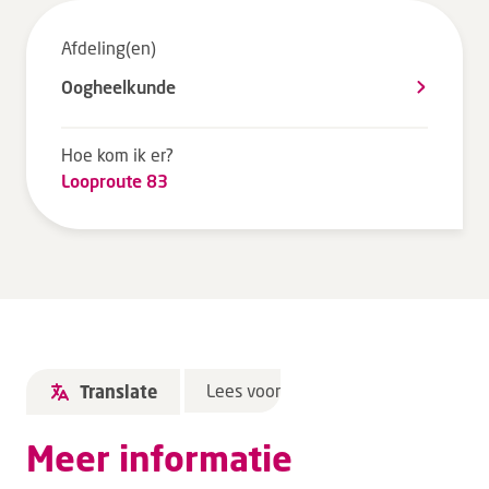
Tarieven en vergoeding
Afdeling(en)
Uw ervaring telt
Oogheelkunde
Uw gegevens
Wachttijden
Hoe kom ik er?
Looproute 83
Bezoek
Werken bij DZ
Leren
Over ons
Lees voor
Translate
Verwijzers
Meer informatie
MijnDZ