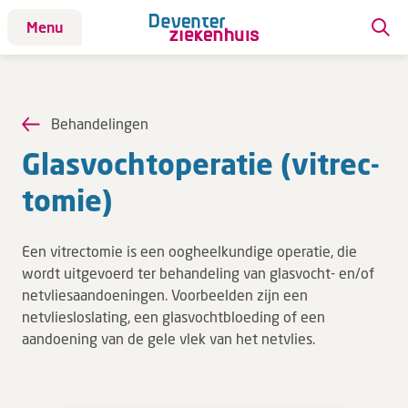
Menu
Patiënt
Patiënt
Behandelingen
Aandoeningen
Glas­vocht­ope­ra­tie (vitrec­
Afdelingen
to­mie)
Afspraak maken
Behandelingen
Een vitrectomie is een oogheelkundige operatie, die
Bloedafname
wordt uitgevoerd ter behandeling van glasvocht- en/of
Kinderwebsite
netvliesaandoeningen. Voorbeelden zijn een
netvliesloslating, een glasvochtbloeding of een
Onderzoeken
aandoening van de gele vlek van het netvlies.
Opname & ontslag
Polikliniekbezoek
Specialisten