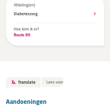
Afdeling(en)
Tarieven en vergoeding
Diabeteszorg
Uw ervaring telt
Uw gegevens
Hoe kom ik er?
Wachttijden
Route 89
Bezoek
Werken bij DZ
Leren
Lees voor
Translate
Over ons
Verwijzers
Aandoeningen
MijnDZ