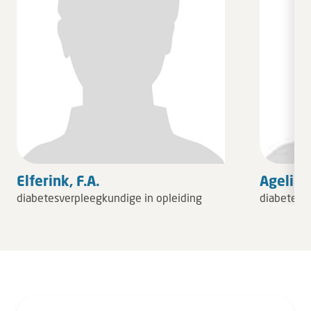
Elferink, F.A.
Agelink,
diabetesverpleegkundige in opleiding
diabetesv