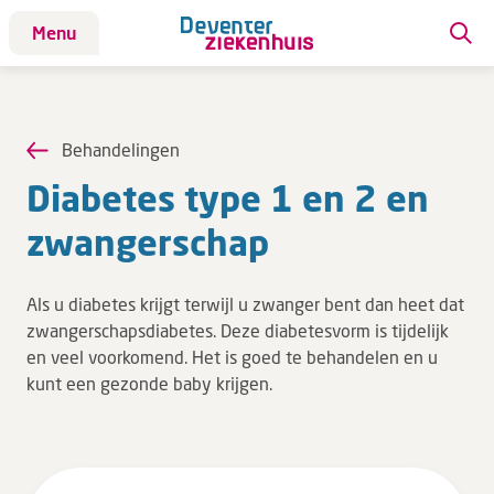
Menu
Patiënt
Patiënt
Behandelingen
Aandoeningen
Dia­be­tes type 1 en 2 en
Afdelingen
zwan­ger­schap
Afspraak maken
Behandelingen
Als u diabetes krijgt terwijl u zwanger bent dan heet dat
Bloedafname
zwangerschapsdiabetes. Deze diabetesvorm is tijdelijk
Kinderwebsite
en veel voorkomend. Het is goed te behandelen en u
kunt een gezonde baby krijgen.
Onderzoeken
Opname & ontslag
Polikliniekbezoek
Specialisten