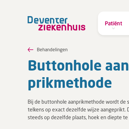
Patiënt
Behandelingen
But­ton­ho­le aan
prik­me­tho­de
Bij de buttonhole aanprikmethode wordt de 
telkens op exact dezelfde wijze aangeprikt. 
steeds op dezelfde plaats, hoek en diepte te 