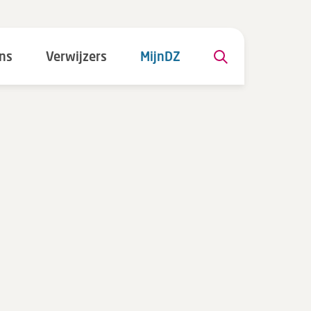
ns
Verwijzers
MijnDZ