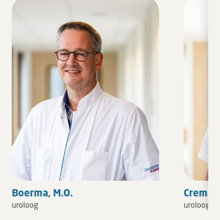
Boerma, M.O.
Cremers
uroloog
uroloog