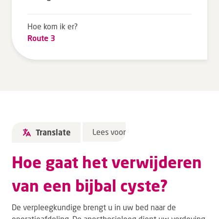
Tarieven en vergoeding
Hoe kom ik er?
Uw ervaring telt
Route 3
Uw gegevens
Wachttijden
Bezoek
Werken bij DZ
Lees voor
Translate
Leren
Hoe gaat het verwijderen
Over ons
van een bijbal cyste?
Verwijzers
De verpleegkundige brengt u in uw bed naar de
MijnDZ
operatieafdeling. De anesthesioloog dient uw verdoving