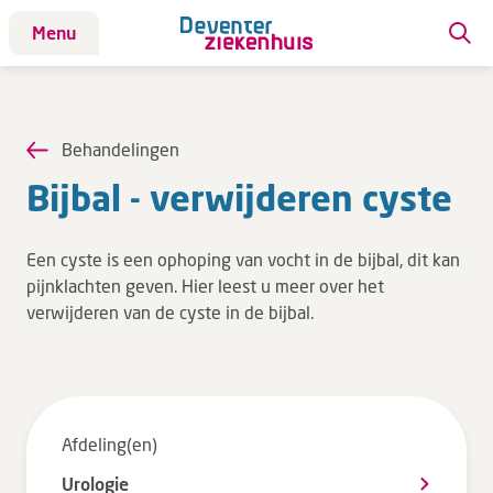
Menu
Patiënt
Patiënt
Behandelingen
Aandoeningen
Bijbal - ver­wij­de­ren cyste
Afdelingen
Afspraak maken
Een cyste is een ophoping van vocht in de bijbal, dit kan
Behandelingen
pijnklachten geven. Hier leest u meer over het
verwijderen van de cyste in de bijbal.
Bloedafname
Kinderwebsite
Onderzoeken
Opname & ontslag
Afdeling(en)
Polikliniekbezoek
Urologie
Specialisten