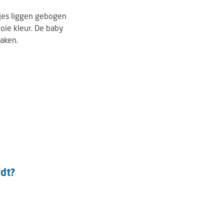
tjes liggen gebogen
oie kleur. De baby
aken.
rdt?