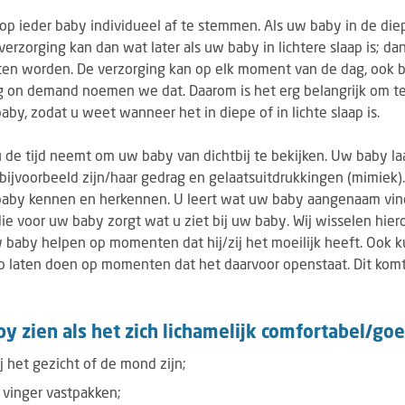
p ieder baby individueel af te stemmen. Als uw baby in de diep
 verzorging kan dan wat later als uw baby in lichtere slaap is; 
aten worden. De verzorging kan op elk moment van de dag, ook
g on demand noemen we dat. Daarom is het erg belangrijk om te 
aby, zodat u weet wanneer het in diepe of in lichte slaap is.
 u de tijd neemt om uw baby van dichtbij te bekijken. Uw baby la
r bijvoorbeeld zijn/haar gedrag en gelaatsuitdrukkingen (mimiek).
baby kennen en herkennen. U leert wat uw baby aangenaam vindt
e voor uw baby zorgt wat u ziet bij uw baby. Wij wisselen hier
 baby helpen op momenten dat hij/zij het moeilijk heeft. Ook 
p laten doen op momenten dat het daarvoor openstaat. Dit komt
by zien als het zich lichamelijk comfortabel/go
j het gezicht of de mond zijn;
 vinger vastpakken;