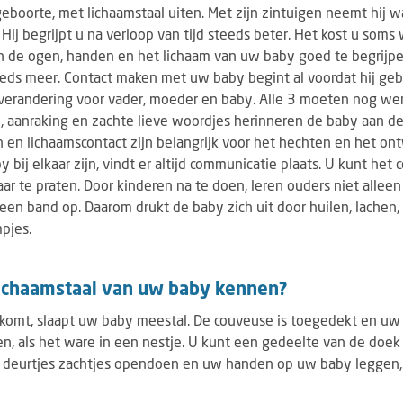
 geboorte, met lichaamstaal uiten. Met zijn zintuigen neemt hij 
 Hij begrijpt u na verloop van tijd steeds beter. Het kost u soms 
n de ogen, handen en het lichaam van uw baby goed te begrijpen
teeds meer. Contact maken met uw baby begint al voordat hij gebo
 verandering voor vader, moeder en baby. Alle 3 moeten nog w
d, aanraking en zachte lieve woordjes herinneren de baby aan de 
 en lichaamscontact zijn belangrijk voor het hechten en het on
 bij elkaar zijn, vindt er altijd communicatie plaats. U kunt het 
r te praten. Door kinderen na te doen, leren ouders niet alleen
n band op. Daarom drukt de baby zich uit door huilen, lachen, 
pjes.
lichaamstaal van uw baby kennen?
 komt, slaapt uw baby meestal. De couveuse is toegedekt en uw 
n, als het ware in een nestje. U kunt een gedeelte van de doek 
deurtjes zachtjes opendoen en uw handen op uw baby leggen,