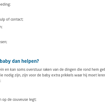
eding;
ulp of contact;
n;
sen;
 baby dan helpen?
ein en kan soms overstuur raken van de dingen die rond hem geb
e nodig zijn, zijn voor de baby extra prikkels waar hij moet le
:
 op de couveuse legt;