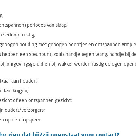
g;
ontspannen) periodes van slaap;
verloopt rustig;
e, gebogen houding met gebogen beentjes en ontspannen armpje
s hebben een steunpunt, zoals handje tegen wang, handje bij d
e bij omgevingsgeluid en bij wakker worden rustig de ogen op
lkaar aan houden;
t kan krijgen;
ezicht of een ontspannen gezicht;
ijn ouders/verzorgers;
gen op een fopspeen.
y zien dat hij/zij open
staat voor contact?