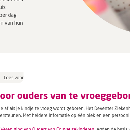
uis
per dag
en van hun
Lees voor
voor ouders van te vroeggebo
e af als je kindje te vroeg wordt geboren. Het Deventer Ziekenhu
ersteunen. Met heldere informatie op één plek en een persoonl
e
Vereniging van Ouders van Couveusekinderen
legden de basis 