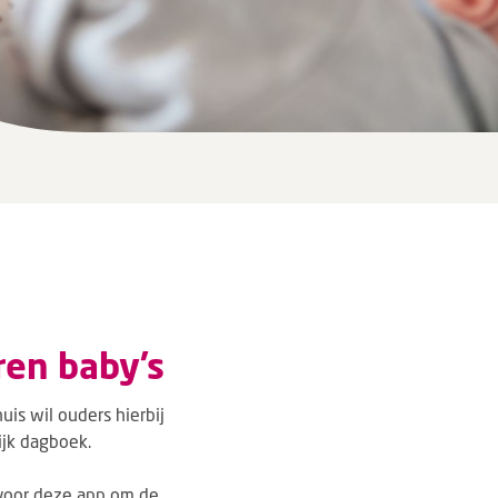
ren baby’s
is wil ouders hierbij
ijk dagboek.
voor deze app om de