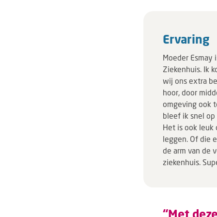
Ervaring
Moeder Esmay is
Ziekenhuis. Ik k
wij ons extra b
hoor, door midd
omgeving ook t
bleef ik snel o
Het is ook leuk
leggen. Of die e
de arm van de v
ziekenhuis. Sup
“Met deze