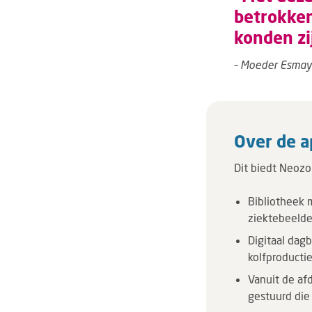
betrokken
konden zi
– Moeder Esmay
Over de a
Dit biedt Neozo
Bibliotheek 
ziektebeelde
Digitaal dag
kolfproducti
Vanuit de afd
gestuurd die