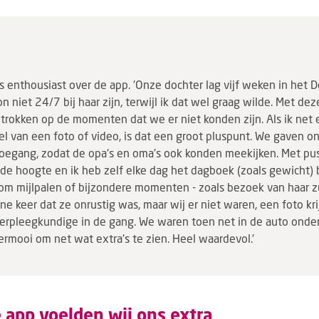
 enthousiast over de app. 'Onze dochter lag vijf weken in het 
on niet 24/7 bij haar zijn, terwijl ik dat wel graag wilde. Met d
etrokken op de momenten dat we er niet konden zijn. Als ik net 
el van een foto of video, is dat een groot pluspunt. We gaven o
oegang, zodat de opa's en oma's ook konden meekijken. Met p
p de hoogte en ik heb zelf elke dag het dagboek (zoals gewicht)
 om mijlpalen of bijzondere momenten - zoals bezoek van haar zu
ne keer dat ze onrustig was, maar wij er niet waren, een foto kri
erpleegkundige in de gang. We waren toen net in de auto onde
ermooi om net wat extra's te zien. Heel waardevol.'
 app voelden wij ons extra