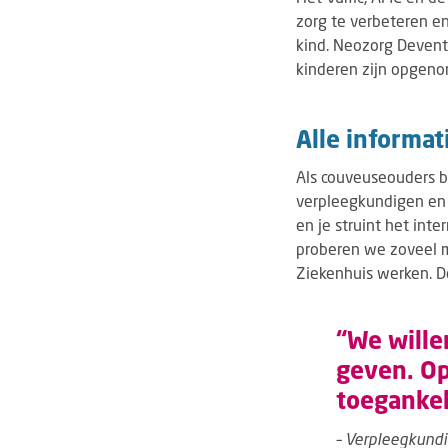
zorg te verbeteren e
kind. Neozorg Devent
kinderen zijn opgeno
Alle informat
Als couveuseouders b
verpleegkundigen en a
en je struint het int
proberen we zoveel m
Ziekenhuis werken. De
“We wille
geven. Op
toegankel
– Verpleegkund