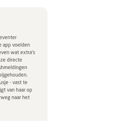
Deventer
eze app voelden
even wat extra's
nze directe
ushmeldingen
 bijgehouden.
sje - vast te
jgt van haar op
rweg naar het