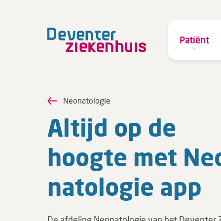
Patiënt
Neonatologie
Altijd op de
hoogte met Ne­
na­to­lo­gie app
De afdeling Neonatologie van het Deventer 