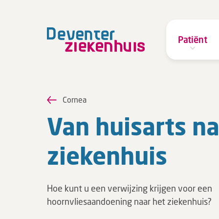
Patiënt
Cornea
Van huis­arts n
zie­ken­huis
Hoe kunt u een verwijzing krijgen voor een
hoornvliesaandoening naar het ziekenhuis?