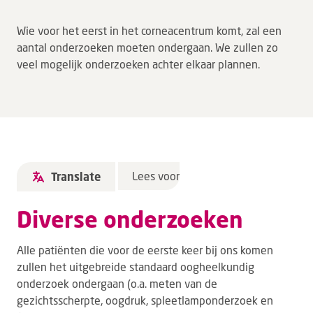
Tarieven en vergoeding
Wie voor het eerst in het corneacentrum komt, zal een
Uw ervaring telt
aantal onderzoeken moeten ondergaan. We zullen zo
veel mogelijk onderzoeken achter elkaar plannen.
Uw gegevens
Wachttijden
Bezoek
Werken bij DZ
Lees voor
Translate
Leren
Diverse onderzoeken
Over ons
Alle patiënten die voor de eerste keer bij ons komen
zullen het uitgebreide standaard oogheelkundig
Verwijzers
onderzoek ondergaan (o.a. meten van de
gezichtsscherpte, oogdruk, spleetlamponderzoek en
MijnDZ