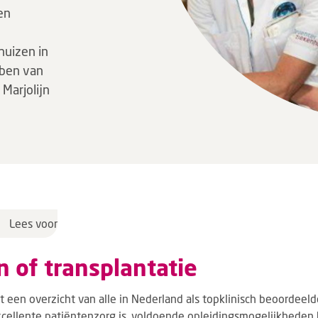
en
huizen in
bben van
 Marjolijn
Lees voor
n of transplantatie
t een overzicht van alle in Nederland als topklinisch beoordeeld
 excellente patiëntenzorg is, voldoende opleidingsmogelijkheden