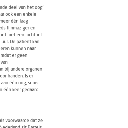
eurde deel van het oog’
maar ook een enkele
 meer één laag
eds fijnmaziger en
het met een luchtbel
 uur. De patiënt kan
deren kunnen naar
Omdat er geen
 van
dan bij andere organen
oor handen. Is er
n aan één oog, soms
in één keer gedaan.’
als voorwaarde dat ze
ederland zit Bartels