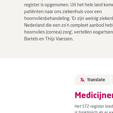
register is opgenomen. Uit het hele land kom
patiënten naar ons ziekenhuis voor een
hoornvliesbehandeling. ‘Er zijn weinig zieken
Nederland die een zo’n compleet aanbod he
hoornvlies (cornea) zorg’, vertellen oogartsen
Bartels en Thijs Vaessen.
Translate
Medicijne
Het STZ-register bied
is topklinisch als er