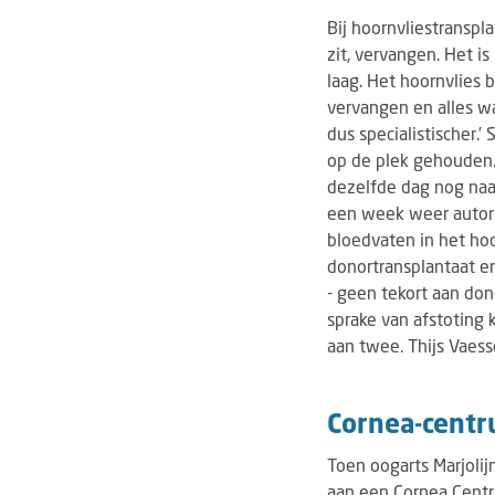
Bij hoornvliestranspla
zit, vervangen. Het i
laag. Het hoornvlies 
vervangen en alles w
dus specialistischer
op de plek gehouden. 
dezelfde dag nog naa
een week weer autori
bloedvaten in het hoo
donortransplantaat en
- geen tekort aan don
sprake van afstoting
aan twee. Thijs Vaess
Cornea-cent
Toen oogarts Marjolij
aan een Cornea Centr