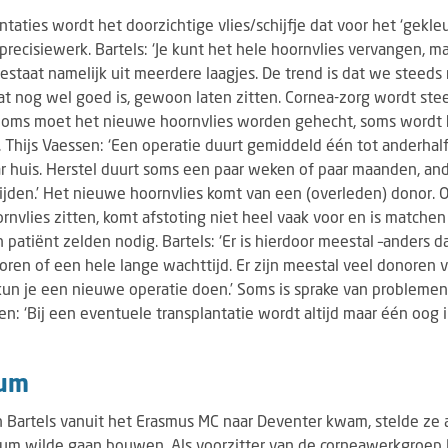
ntaties wordt het doorzichtige vlies/schijfje dat voor het ‘gekl
s precisiewerk. Bartels: ‘Je kunt het hele hoornvlies vervangen, 
bestaat namelijk uit meerdere laagjes. De trend is dat we steeds
at nog wel goed is, gewoon laten zitten. Cornea-zorg wordt ste
.’ Soms moet het nieuwe hoornvlies worden gehecht, soms wordt 
Thijs Vaessen: ‘Een operatie duurt gemiddeld één tot anderhalf
r huis. Herstel duurt soms een paar weken of paar maanden, an
jden.’ Het nieuwe hoornvlies komt van een (overleden) donor. 
rnvlies zitten, komt afstoting niet heel vaak voor en is matchen
 patiënt zelden nodig. Bartels: ‘Er is hierdoor meestal –anders 
oren of een hele lange wachttijd. Er zijn meestal veel donoren v
 kun je een nieuwe operatie doen.’ Soms is sprake van probleme
en: ‘Bij een eventuele transplantatie wordt altijd maar één oog 
rum
n Bartels vanuit het Erasmus MC naar Deventer kwam, stelde ze 
um wilde gaan bouwen. Als voorzitter van de corneawerkgroep N