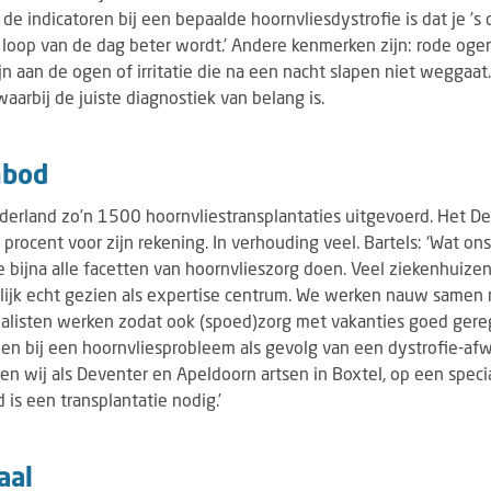
 de indicatoren bij een bepaalde hoornvliesdystrofie is dat je ’s
e loop van de dag beter wordt.’ Andere kenmerken zijn: rode oge
ijn aan de ogen of irritatie die na een nacht slapen niet weggaat.
aarbij de juiste diagnostiek van belang is.
nbod
ederland zo’n 1500 hoornvliestransplantaties uitgevoerd. Het D
procent voor zijn rekening. In verhouding veel. Bartels: ‘Wat o
e bijna alle facetten van hoornvlieszorg doen. Veel ziekenhuize
ijk echt gezien als expertise centrum. We werken nauw samen
alisten werken zodat ook (spoed)zorg met vakanties goed gerege
 bij een hoornvliesprobleem als gevolg van een dystrofie-afwij
oen wij als Deventer en Apeldoorn artsen in Boxtel, op een speci
jd is een transplantatie nodig.’
aal