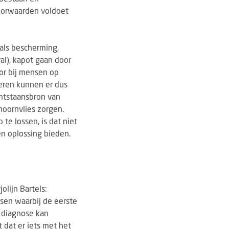
voorwaarden voldoet
 als bescherming,
al), kapot gaan door
or bij mensen op
geren kunnen er dus
ntstaansbron van
hoornvlies zorgen.
te lossen, is dat niet
en oplossing bieden.
olijn Bartels:
nsen waarbij de eerste
e diagnose kan
t dat er iets met het