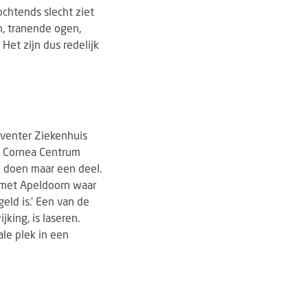
 ochtends slecht ziet
n, tranende ogen,
 Het zijn dus redelijk
eventer Ziekenhuis
ns Cornea Centrum
n doen maar een deel.
 met Apeldoorn waar
ld is.’ Een van de
king, is laseren.
ale plek in een