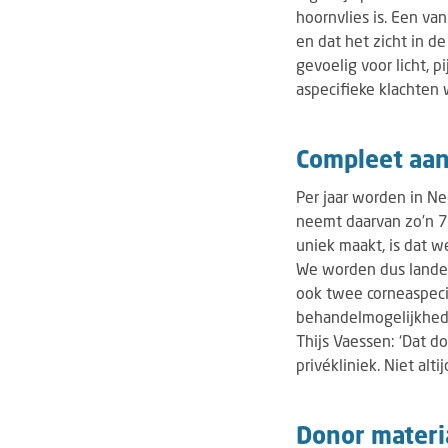
hoornvlies is. Een van
en dat het zicht in d
gevoelig voor licht, p
aspecifieke klachten w
Compleet aa
Per jaar worden in N
neemt daarvan zo’n 7 
uniek maakt, is dat w
We worden dus landel
ook twee corneaspeci
behandelmogelijkheden
Thijs Vaessen: ‘Dat d
privékliniek. Niet alti
Donor materi