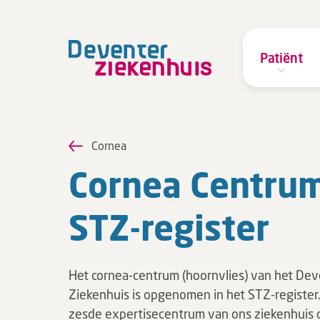
Patiënt
Cornea
Cornea Centrum
STZ-re­gis­ter
Het cornea-centrum (hoornvlies) van het De
Ziekenhuis is opgenomen in het STZ-register.
zesde expertisecentrum van ons ziekenhuis da