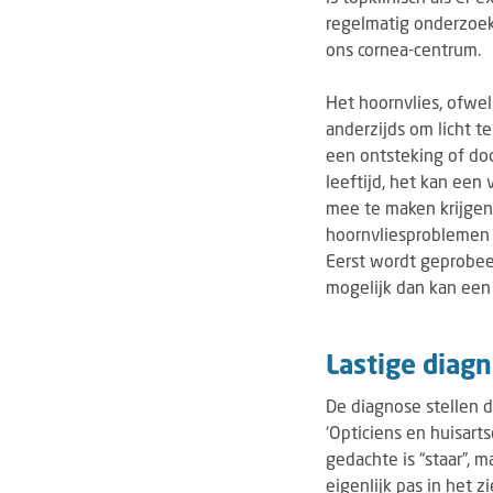
regelmatig onderzoek
ons cornea-centrum.
Het hoornvlies, ofwel
anderzijds om licht t
een ontsteking of doo
leeftijd, het kan een
mee te maken krijgen
hoornvliesproblemen z
Eerst wordt geprobeer
mogelijk dan kan een 
Lastige diag
De diagnose stellen da
‘Opticiens en huisart
gedachte is “staar”, 
eigenlijk pas in het z