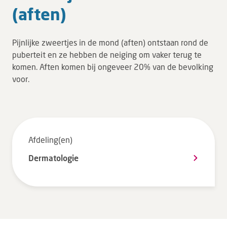
(aften)
Tarieven en vergoeding
Uw ervaring telt
Pijnlijke zweertjes in de mond (aften) ontstaan rond de
Uw gegevens
puberteit en ze hebben de neiging om vaker terug te
Wachttijden
komen. Aften komen bij ongeveer 20% van de bevolking
voor.
Bezoek
Werken bij DZ
Afdeling(en)
Leren
Dermatologie
Over ons
Verwijzers
MijnDZ