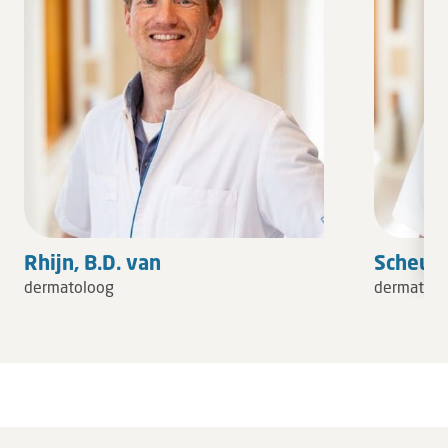
Rhijn, B.D. van
Scheur,
dermatoloog
dermatolo