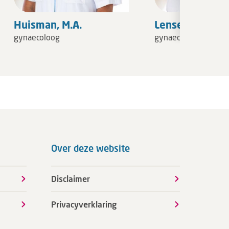
Huisman, M.A.
Lenselink, C.H.
gynaecoloog
gynaecoloog
Over deze website
Disclaimer
Privacyverklaring