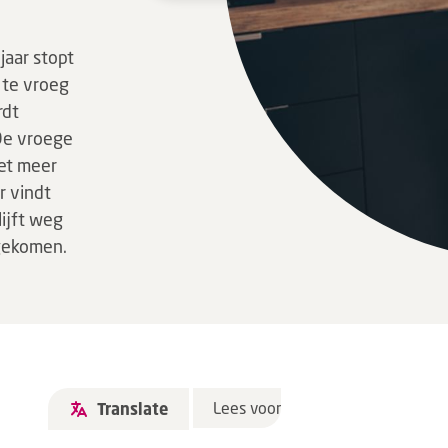
jaar stopt
u te vroeg
rdt
De vroege
et meer
r vindt
ijft weg
 gekomen.
Lees voor
Translate