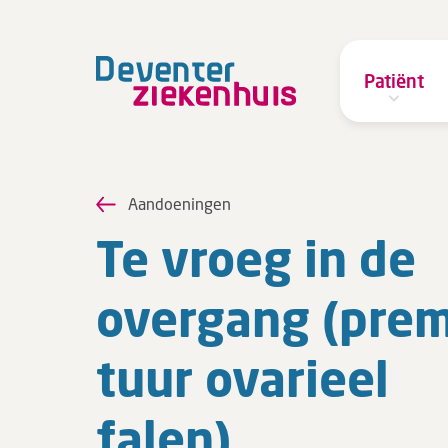
Patiënt
Aandoeningen
Te vroeg in de
over­gang (pre­
tuur ova­ri­eel
falen)