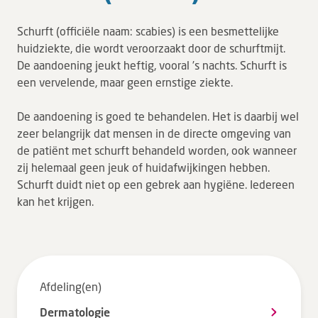
Tarieven en vergoeding
Schurft (officiële naam: scabies) is een besmettelijke
Uw ervaring telt
huidziekte, die wordt veroorzaakt door de schurftmijt.
De aandoening jeukt heftig, vooral ’s nachts. Schurft is
Uw gegevens
een vervelende, maar geen ernstige ziekte.
Wachttijden
De aandoening is goed te behandelen. Het is daarbij wel
Bezoek
zeer belangrijk dat mensen in de directe omgeving van
de patiënt met schurft behandeld worden, ook wanneer
Werken bij DZ
zij helemaal geen jeuk of huidafwijkingen hebben.
Schurft duidt niet op een gebrek aan hygiëne. Iedereen
kan het krijgen.
Leren
Over ons
Verwijzers
Afdeling(en)
Dermatologie
MijnDZ