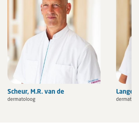
Scheur, M.R. van de
Langewo
dermatoloog
dermatolo