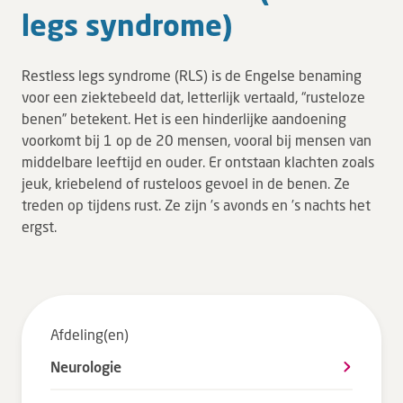
legs syn­dro­me)
Tarieven en vergoeding
Uw ervaring telt
Restless legs syndrome (RLS) is de Engelse benaming
Uw gegevens
voor een ziektebeeld dat, letterlijk vertaald, “rusteloze
Wachttijden
benen” betekent. Het is een hinderlijke aandoening
voorkomt bij 1 op de 20 mensen, vooral bij mensen van
middelbare leeftijd en ouder. Er ontstaan klachten zoals
Bezoek
jeuk, kriebelend of rusteloos gevoel in de benen. Ze
treden op tijdens rust. Ze zijn ’s avonds en ’s nachts het
Werken bij DZ
ergst.
Leren
Over ons
Afdeling(en)
Verwijzers
Neurologie
MijnDZ