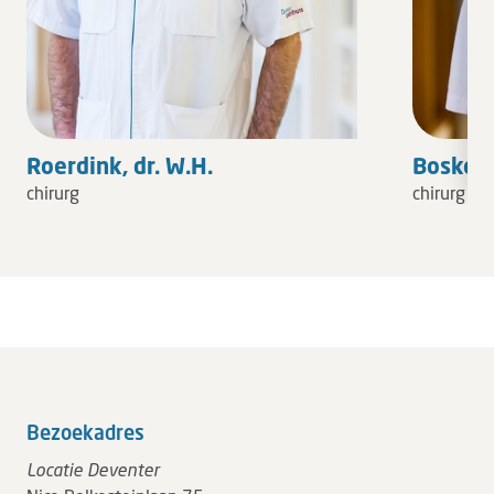
Roerdink, dr. W.H.
Bosker, d
chirurg
chirurg
Bezoekadres
Locatie Deventer