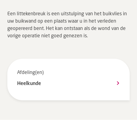
Tarieven en vergoeding
Een littekenbreuk is een uitstulping van het buikvlies in
Uw ervaring telt
uw buikwand op een plaats waar u in het verleden
geopereerd bent. Het kan ontstaan als de wond van de
Uw gegevens
vorige operatie niet goed genezen is.
Wachttijden
Bezoek
Werken bij DZ
Afdeling(en)
Heelkunde
Leren
Over ons
Verwijzers
MijnDZ