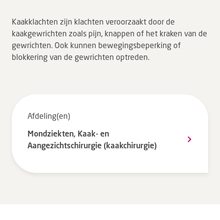
Tarieven en vergoeding
Kaakklachten zijn klachten veroorzaakt door de
Uw ervaring telt
kaakgewrichten zoals pijn, knappen of het kraken van de
gewrichten. Ook kunnen bewegingsbeperking of
Uw gegevens
blokkering van de gewrichten optreden.
Wachttijden
Bezoek
Werken bij DZ
Afdeling(en)
Mondziekten, Kaak- en
Leren
Aangezichtschirurgie (kaakchirurgie)
Over ons
Verwijzers
MijnDZ