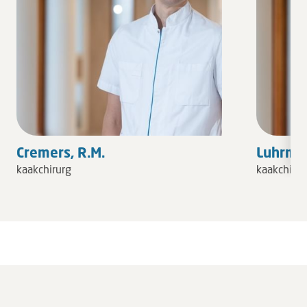
Cremers, R.M.
Luhrman
kaakchirurg
kaakchirur