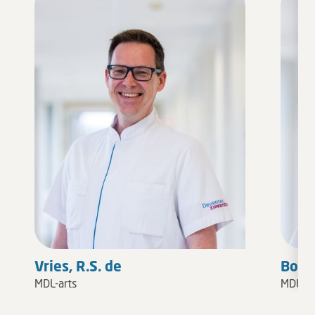
Vries, R.S. de
Borg,
MDL-arts
MDL-ar