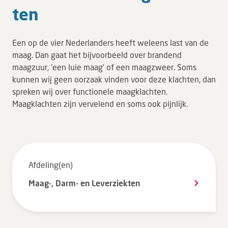
ten
Tarieven en vergoeding
Uw ervaring telt
Een op de vier Nederlanders heeft weleens last van de
Uw gegevens
maag. Dan gaat het bijvoorbeeld over brandend
Wachttijden
maagzuur, 'een luie maag' of een maagzweer. Soms
kunnen wij geen oorzaak vinden voor deze klachten, dan
spreken wij over functionele maagklachten.
Bezoek
Maagklachten zijn vervelend en soms ook pijnlijk.
Werken bij DZ
Leren
Afdeling(en)
Over ons
Maag-, Darm- en Leverziekten
Verwijzers
MijnDZ