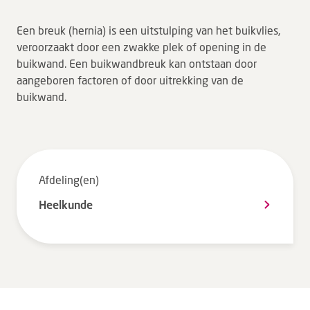
Tarieven en vergoeding
Een breuk (hernia) is een uitstulping van het buikvlies,
Uw ervaring telt
veroorzaakt door een zwakke plek of opening in de
buikwand. Een buikwandbreuk kan ontstaan door
Uw gegevens
aangeboren factoren of door uitrekking van de
Wachttijden
buikwand.
Bezoek
Werken bij DZ
Afdeling(en)
Leren
Heelkunde
Over ons
Verwijzers
MijnDZ