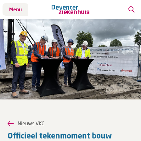
Menu
Patiënt
Bezoek
Werken bij DZ
Leren
Over ons
Verwijzers
Nieuws VKC
MijnDZ
Of­fi­ci­eel te­ken­mo­ment bouw