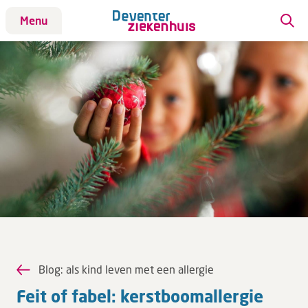
Menu
Patiënt
Bezoek
Werken bij DZ
Leren
Over ons
Verwijzers
Blog: als kind leven met een allergie
MijnDZ
Feit of fabel: kerst­boom­al­ler­gie