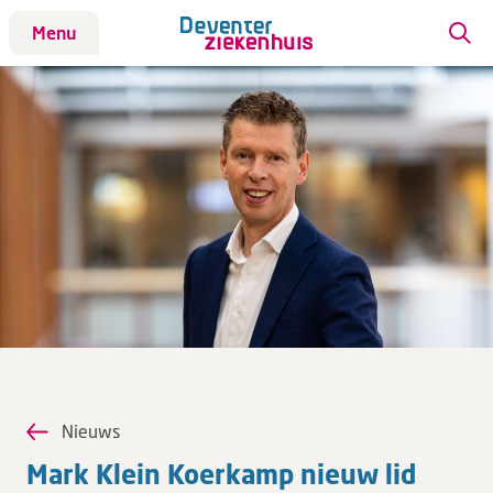
Menu
Patiënt
Bezoek
Werken bij DZ
Leren
Over ons
Verwijzers
Nieuws
MijnDZ
Mark Klein Koer­kamp nieuw lid