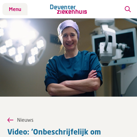
Menu
Patiënt
Bezoek
Werken bij DZ
Leren
Over ons
Verwijzers
Nieuws
MijnDZ
Video: ‘On­be­schrij­fe­lijk om